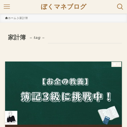
ぼくマネブログ
ホーム
家計簿
家計簿
– tag –
本