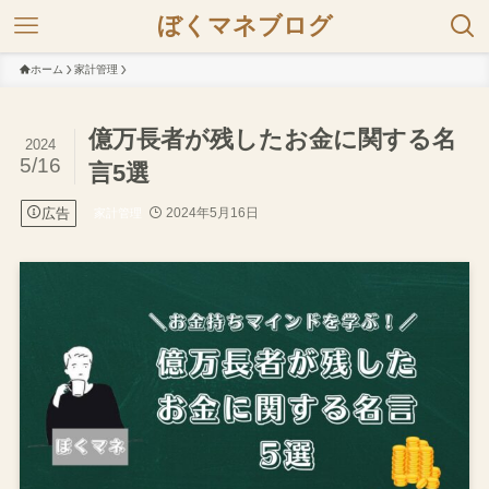
ぼくマネブログ
ホーム
家計管理
億万長者が残したお金に関する名
2024
5/16
言5選
広告
2024年5月16日
家計管理