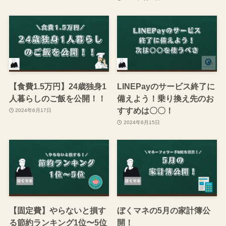
【食費1.5万円】24歳独身1
【お金を使いすぎてしまう
人暮らしの自炊記録！
方必見】キャッシュレス決
済での浪費を防ぐ！簡単に
2024年6月24日
できる4つの方法
2024年6月21日
【食費1.5万円】24歳独身1
LINEPayのサービス終了に
人暮らしのご飯を公開！！
備えよう！乗り換え先のお
すすめは〇〇！
2024年6月17日
2024年6月15日