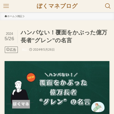
ぼくマネブログ
ホーム
雑記
ハンパない！覆面をかぶった億万
2024
5/26
長者”グレン”の名言
広告
2024年5月26日
雑記