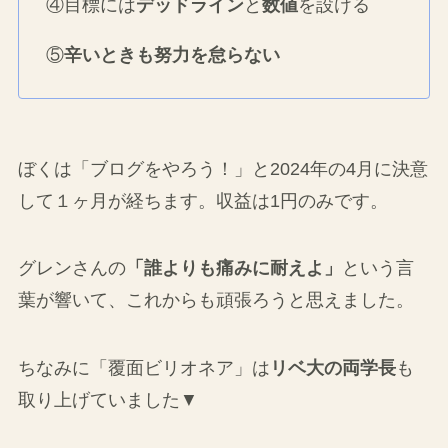
④目標には
デッドライン
と
数値
を設ける
⑤
辛いときも努力を怠らない
ぼくは「ブログをやろう！」と2024年の4月に決意
して１ヶ月が経ちます。収益は1円のみです。
グレンさんの
「誰よりも痛みに耐えよ」
という言
葉が響いて、これからも頑張ろうと思えました。
ちなみに「覆面ビリオネア」は
リベ大の両学長
も
取り上げていました▼