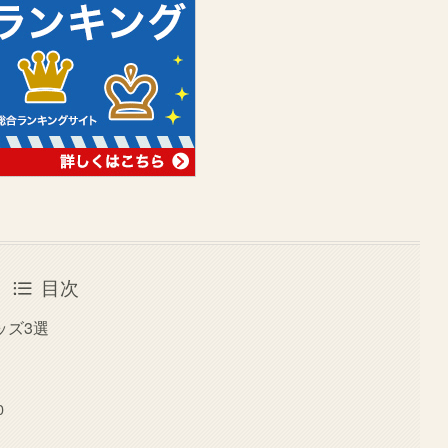
目次
ッズ3選
0