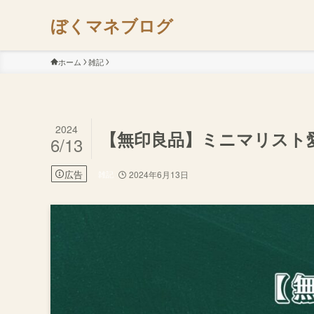
ぼくマネブログ
ホーム
雑記
2024
【無印良品】ミニマリスト
6/13
広告
雑記
2024年6月13日