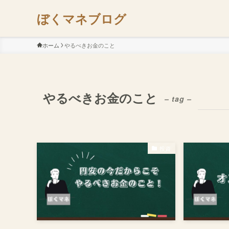
ぼくマネブログ
ホーム
やるべきお金のこと
やるべきお金のこと
– tag –
投資