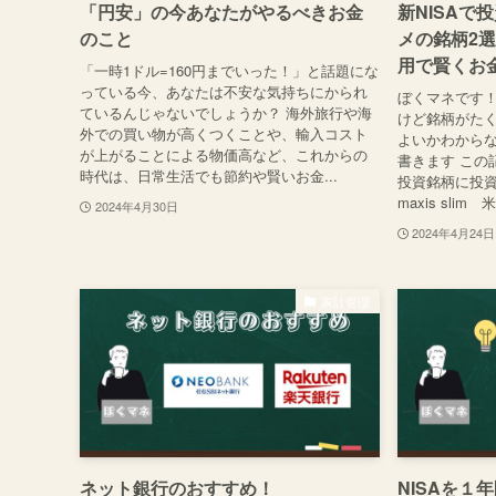
「円安」の今あなたがやるべきお金
新NISAで
のこと
メの銘柄2
用で賢くお
「一時1ドル=160円までいった！」と話題にな
っている今、あなたは不安な気持ちにかられ
ぼくマネです！
ているんじゃないでしょうか？ 海外旅行や海
けど銘柄がた
外での買い物が高くつくことや、輸入コスト
よいかわからな
が上がることによる物価高など、これからの
書きます この
時代は、日常生活でも節約や賢いお金...
投資銘柄に投資
maxis slim 
2024年4月30日
2024年4月24日
家計管理
ネット銀行のおすすめ！
NISAを１