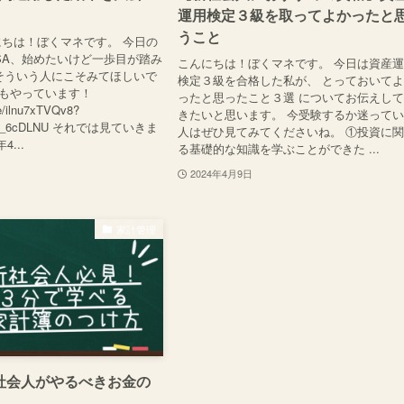
運用検定３級を取ってよかったと
うこと
ちは！ぼくマネです。 今日の
ISA、始めたいけど一歩目が踏み
こんにちは！ぼくマネです。 今日は資産
」 そういう人にこそみてほしいで
検定３級を合格した私が、 とっておいて
ubeもやっています！
ったと思ったこと３選 についてお伝えし
be/ilnu7xTVQv8?
きたいと思います。 今受験するか迷って
BMl_6cDLNU それでは見ていきま
人はぜひ見てみてくださいね。 ①投資に
4...
る基礎的な知識を学ぶことができた ...
2024年4月9日
家計管理
社会人がやるべきお金の