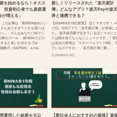
投資を始めるなら！オスス
新しくリリースされた「楽天家計
選 投資初心者でも資産運
簿」どんなアプリ？楽天Payや楽
金が増える」
券と連携できる？
 この記事は「新NISA始めたい
【2024年4月18日更新】 ぼくマネです！ 
くさんありすぎてどれを選べば
17日、iOSアプリ「楽天家計簿」が登場し
い...」そんなあなたに向けて
た。 楽天経済圏で生きているぼくマネに
記事のゴール ・新NISAでどの
ては聞き捨てならないニュースです...！普
すると良いか分かる ①e-
は支出の管理は「マネーフォワードME」
米国株式（S&P500） e-ma...
ているのですが、 「楽天家計簿に乗...
2024年4月18日
投資
家計
年間運用した結果を大公
【新社会人におすすめの資格】資