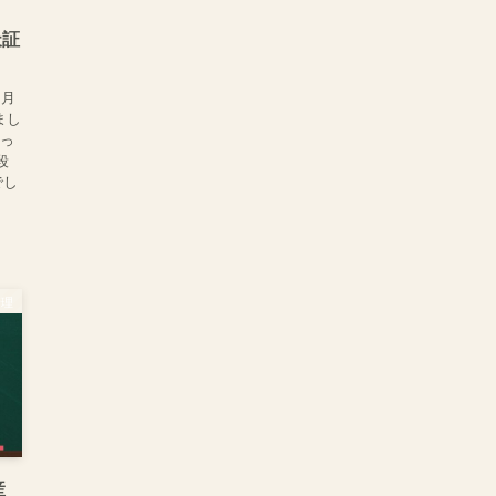
天証
４月
まし
とっ
段
でし
管理
産