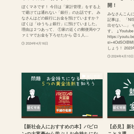
開！
ぼくマネです！ 今日は「家計管理」をする上
で避けては通れない「銀行」のお話です。 み
みなさんこんに
なさんはどの銀行にお金を預けていますか？
記事は、 「N
ぼくは「ゆうちょ銀行」に預けていました。
出せない...
理由は２つあって、 ①家の近くの郵便局やフ
す。 ↓Yout
ァミマでお金を下ろせたから ②１人...
https://youtu.
si=4OdSOI
2024年4月16日
しょう！ 2023年
2024年4月10日
家計管理
【新社会人におすすめの本】バビロ
【必見】新
ンの大富豪から学ぶ！お金持ちにな
こと３選