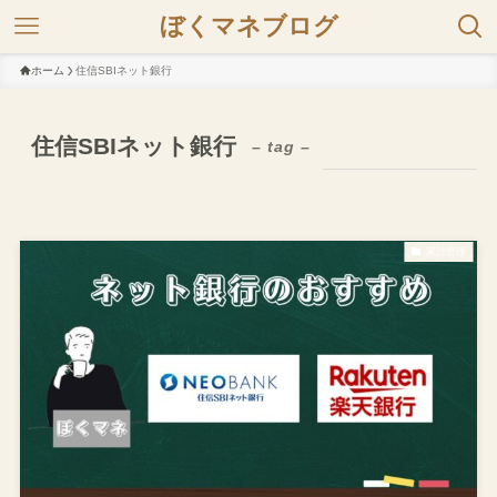
ぼくマネブログ
ホーム
住信SBIネット銀行
住信SBIネット銀行
– tag –
家計管理